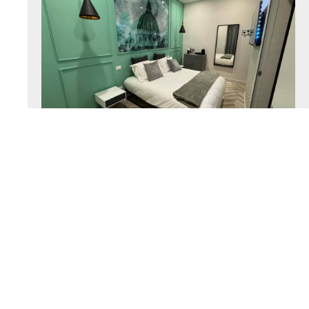
Camera doppia standard
14 m²
2 persone
1 ampio letto
matrimoniale
DI PIÙ
PRENOTAZIONE