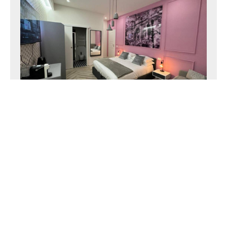
Stanza di famiglia
20 m²
4 persone
1 ampio letto
matrimoniale & 1 letto a castello
DI PIÙ
PRENOTAZIONE