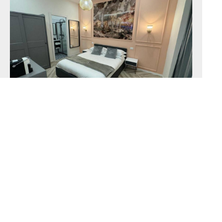
Stanza di lusso
20 m²
2 persone
1 letto
matrimoniale extra-large
DI PIÙ
PRENOTAZIONE